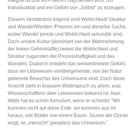
integral ist und vom Gehirn fragmentiert wird, um
Individualität und ein Gefühl von „Selbst“ zu erzeugen.
Diesem Verständnis folgend sind Wirklichkeit/ Struktur
und Wandel/Werden /Prozess ein und dieselbe Sache,
wobei Wandel primär und Wirklichkeit sekundär sind.
Doch unsere Kultur (dominiert von der Wahrnehmung
der linken Gehirnhälfte) betont die Wirklichkeit und
Struktur zugunsten der Prozesshaftigkeit und des
Wandels. Dadurch entsteht das weitverbreitete Gefühl,
dass wir Lebewesen vorübergehende, von der Natur
getrennte Besucher des Universums sind. Doch diese
Ansicht steht in krassem Widerspruch zu allem, was
Wissenschaftlern über Lebewesen bekannt ist. Alan
Watts hat es schön formuliert, wenn er schreibt: “Wir
kommen nicht auf diese Erde, wir kommen aus ihr
heraus, wie Blätter von einem Baum. So,wie der Ozean
wogt, so „menscht“ (peoples) das Universum.”