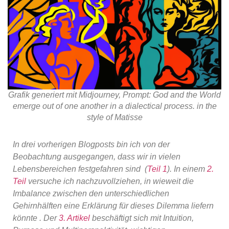
Grafik generiert mit Midjourney, Prompt: God and the World
emerge out of one another in a dialectical process. in the
style of Matisse
In drei vorherigen Blogposts bin ich von der
Beobachtung ausgegangen, dass wir in vielen
Lebensbereichen festgefahren sind (
Teil 1
). In einem
2.
Teil
versuche ich nachzuvollziehen, in wieweit die
Imbalance zwischen den unterschiedlichen
Gehirnhälften eine Erklärung für dieses Dilemma liefern
könnte . Der
3. Artikel
beschäftigt sich mit Intuition,