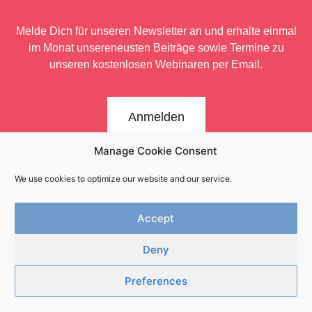
Melde Dich für unseren Newsletter an und erhalte einmal
im Monat unsere
neusten Beiträge sowie Termine zu
unseren kostenlosen Webinaren per Email.
Anmelden
Manage Cookie Consent
We use cookies to optimize our website and our service.
Accept
Deny
Newsletter
Kontakt
Impressum
Datenschutz
Preferences
Innerwork.online | Copyright 2025