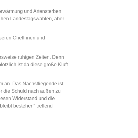
derwärmung und Artensterben
schen Landestagswahlen, aber
nseren ChefInnen und
ichsweise ruhigen Zeiten. Denn
ötzlich ist da diese große Kluft
ehm an. Das
N
ächstliegende ist,
ber die Schuld nach außen zu
 diesen Widerstand und die
leibt bestehen“ treffend