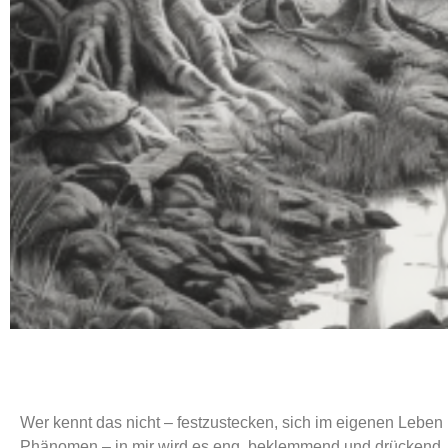
Wer kennt das nicht – festzustecken, sich im eigenen Leben 
Phänomen – in mir wird es eng, beklemmend und drückend, n