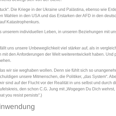
uck“. Die Kriege in der Ukraine und Palästina, ebenso wie Er
en Wahlen in den USA und das Erstarken der AFD in den deut
auf Katastrophenkurs.
aus unserem individuellen Leben, in unseren Beziehungen mit u
fällt uns unsere Unbeweglichkeit viel stärker auf, als in vergle
h mit den Anforderungen der Welt weiterentwickelt haben. Und pl
hehen.
t das wir sie weghaben wollen. Denn sie fühlt sich so unangen
schuldigen unsere Mitmenschen, die Politiker, „das System“. A
wir sind auf der Flucht vor der Realität in uns selbst und durch
eufelskreis, den schon C.G. Jung mit „Wogegen Du Dich wehrst, b
t you resist persists“.)
Hinwendung