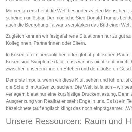
Momentan erscheint die Welt besonders vielen Menschen „st
scheinen unlösbar. Der mögliche Sieg Donald Trumps bei d
auch die Bedrohung Taiwans verstärken das Bild einer Welt 
Zugleich kennen wir festgefahrene Situationen nur zu gut 
KollegInnen, PartnerInnen oder Eltern.
In Krisen, ob im persönlichen oder global-politischen Raum, 
Krisen sind Symptome dafür, dass wir uns nicht kontinuierlic
zwischen unserem inneren Erleben und dem äußeren Gesc
Der erste Impuls, wenn wir diese Kluft sehen und fühlen, is
die Schuld im Außen zu suchen. Die Welt ist falsch – wir be
verlagern bietet nur eine kurzfristige Druckentlastung. Denn 
Ausgrenzung von Realität entsteht Enge in uns. Es ist ein T
bezeichnete (auf englisch klingt das noch einprägsamer: „Wha
Unsere Ressourcen: Raum und 