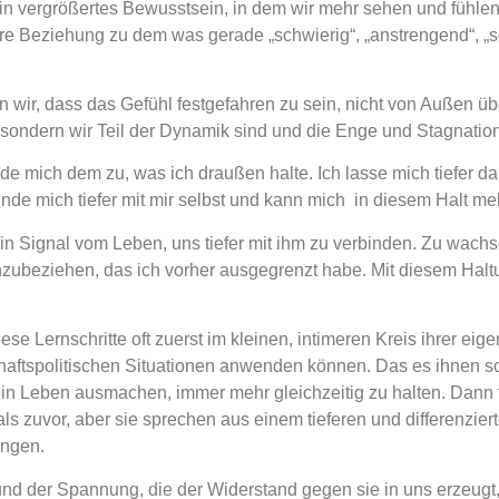
ein vergrößertes Bewusstsein, in dem wir mehr sehen und fühle
re Beziehung zu dem was gerade „schwierig“, „anstrengend“, „sc
wir, dass das Gefühl festgefahren zu sein, nicht von Außen ü
– sondern wir Teil der Dynamik sind und die Enge und Stagnation
e mich dem zu, was ich draußen halte. Ich lasse mich tiefer dar
binde mich tiefer mit mir selbst und kann mich in diesem Halt 
 ein Signal vom Leben, uns tiefer mit ihm zu verbinden. Zu wach
zubeziehen, das ich vorher ausgegrenzt habe. Mit diesem Hal
ese Lernschritte oft zuerst im kleinen, intimeren Kreis ihrer
chaftspolitischen Situationen anwenden können. Das es ihnen so
 Leben ausmachen, immer mehr gleichzeitig zu halten. Dann fä
 als zuvor, aber sie sprechen aus einem tieferen und differenzie
ingen.
t und der Spannung, die der Widerstand gegen sie in uns erzeugt,