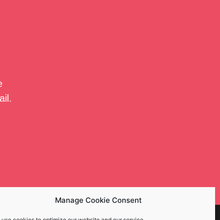
e
il.
Manage Cookie Consent
 use cookies to optimize our website and our service.