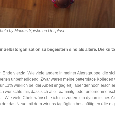
hoto by Markus Spiske on Unsplash
 Selbstorganisation zu begeistern sind als ältere. Die kurze
ch Ende vierzig. Wie viele andere in meiner Altersgruppe, die si
beiten unbefriedigend. Zwar waren meine betterplace Kollegen w
ur 13% wirklich bei der Arbeit engagiert), aber dennoch erschie
ch wünschte mir, dass sich alle Teammitglieder unternehmerisch
 war. Wie viele Chefs wünschte ich mir zudem ein dynamisches A
n der das Neue mit dem wir uns tagtäglich beschäftigten (die dig