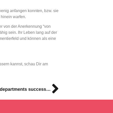
wenig anfangen konnten, bzw. sie
 hinein warfen.
ker von der Anerkennung “von
ähig sein. Ihr Leben lang auf der
entierfeld und können als eine
ssern kannst, schau Dir am
How can individual teams/departments successfully implement new work models?