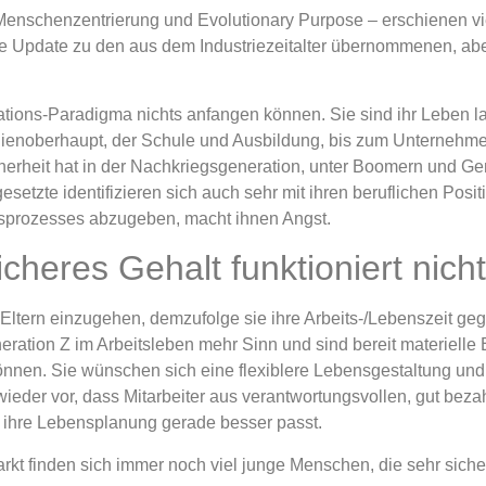
Menschenzentrierung und Evolutionary Purpose – erschienen vie
ete Update zu den aus dem Industriezeitalter übernommenen, 
sations-Paradigma nichts anfangen können. Sie sind ihr Leben l
ilienoberhaupt, der Schule und Ausbildung, bis zum Unternehme
icherheit hat in der Nachkriegsgeneration, unter Boomern und Ge
etzte identifizieren sich auch sehr mit ihren beruflichen Posit
sprozesses abzugeben, macht ihnen Angst.
icheres Gehalt funktioniert nich
Eltern einzugehen, demzufolge sie ihre Arbeits-/Lebenszeit geg
eration Z im Arbeitsleben mehr Sinn und sind bereit materiel
können. Sie wünschen sich eine flexiblere Lebensgestaltung u
ieder vor, dass Mitarbeiter aus verantwortungsvollen, gut beza
n ihre Lebensplanung gerade besser passt.
t finden sich immer noch viel junge Menschen, die sehr sicher