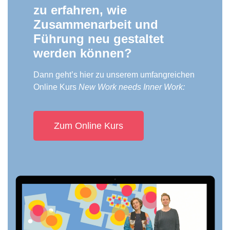
zu erfahren, wie
Zusammenarbeit und
Führung neu gestaltet
werden können?
Dann geht’s hier zu unserem umfangreichen
Online Kurs
New Work needs Inner Work:
Zum Online Kurs