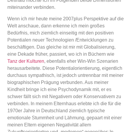
Deshalb möchte ich im Folgenden beide Dimensionen
miteinander verbinden.
Wenn ich mir heute meine 2007plus Perspektive auf die
Welt anschaue, dann erkenne ich mein großes
Bedürfnis, mich ziemlich einseitig mit den positiven
Potentialen neuer Technologien /Entwicklungen zu
beschäftigen. Das gleiche ist mir mit Globalisierung,
eine Dekade früher, passiert, wo ich in Büchern wie
Tanz der Kulturen
, ebenfalls eher Win-Win Szenarien
herausarbeitete. Diese Potentialorientierung, eigentlich
durchaus sympathisch, ist jedoch untrennbar mit meiner
biographischen Prägung verbunden. Aus meiner
Kindheit bringe ich eine Psychodynamik mit, er es
schwer fällt sich mit Negativem oder Konservativem zu
verbinden. In meinem Elternhaus erlebte ich die für die
1970er Jahre in Deutschland ziemlich typische
emotionale Stummheit und Lähmung, gepaart mit einer
meinen Eltern eigenen Negativität allem
Zukunftsorientierten und „modernen“ gegenüber: In