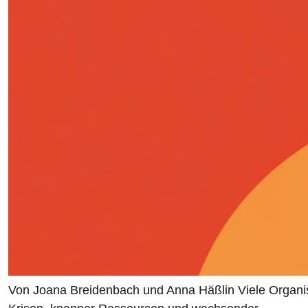
Von Joana Breidenbach und Anna Häßlin Viele Organisat