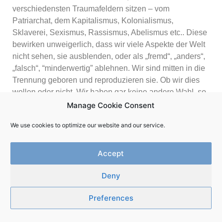
verschiedensten Traumafeldern sitzen – vom
Patriarchat, dem Kapitalismus, Kolonialismus,
Sklaverei, Sexismus, Rassismus, Abelismus etc.. Diese
bewirken unweigerlich, dass wir viele Aspekte der Welt
nicht sehen, sie ausblenden, oder als „fremd“, „anders“,
„falsch“, “minderwertig” ablehnen. Wir sind mitten in die
Trennung geboren und reproduzieren sie. Ob wir dies
wollen oder nicht. Wir haben gar keine andere Wahl, so
sehr wir uns auch bemühen, der Trennung zu
Manage Cookie Consent
entkommen.
We use cookies to optimize our website and our service.
Was ist möglich?
Accept
Je tiefer und ehrlicher wir ins Thema einstiegen, umso
deutlicher wurde, wie eng Trauma und Motivation
Deny
miteinander verbunden sind. Für viele von uns sind sie
zwei unterschiedliche Seiten der gleichen Medaille.
Preferences
Wenn wir uns so offen wie möglich auf diese Dynamik
einlassen, können wir wahrnehmen wie unsere