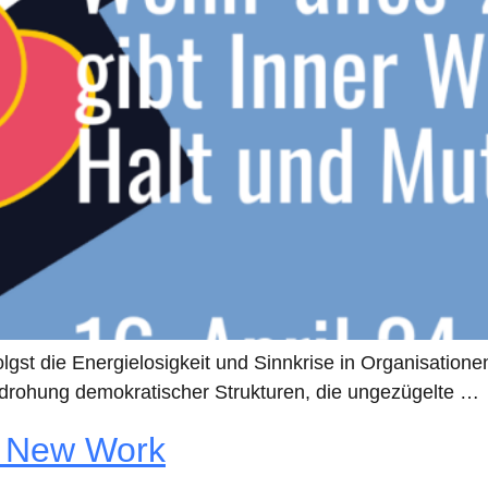
lgst die Energielosigkeit und Sinnkrise in Organisatione
drohung demokratischer Strukturen, die ungezügelte …
u New Work