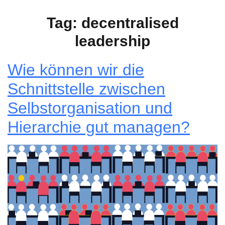
Tag:
decentralised
leadership
Wie können wir die
Schnittstelle zwischen
Selbstorganisation und
Hierarchie gut managen?