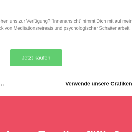
hen uns zur Verfügung? “Innenansicht” nimmt Dich mit auf mei
ck von Meditationsretreats und psychologischer Schattenarbeit,
Jetzt kaufen
l Experience of Transitioning to New Work.